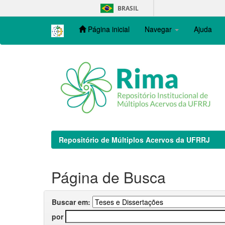
Skip
BRASIL
navigation
Página inicial
Navegar
Ajuda
Repositório de Múltiplos Acervos da UFRRJ
Página de Busca
Buscar em:
por