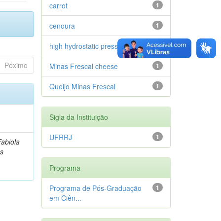
carrot
1
cenoura
1
high hydrostatic pressure
1
Póximo
Minas Frescal cheese
1
Queijo Minas Frescal
1
)
Sigla da Instituição
UFRRJ
1
abiola
os
Programa
Programa de Pós-Graduação
1
em Ciên...