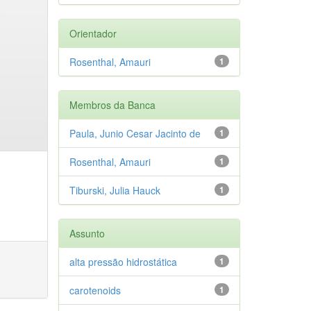
Orientador
Rosenthal, Amauri
1
Membros da Banca
Paula, Junio Cesar Jacinto de
1
Rosenthal, Amauri
1
Tiburski, Julia Hauck
1
Assunto
alta pressão hidrostática
1
carotenoids
1