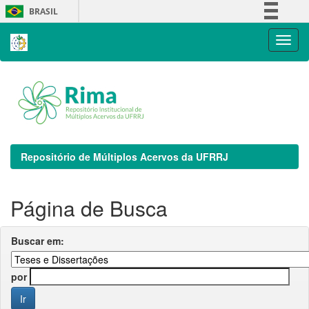
Skip
BRASIL
navigation
Simplifique!
Comunica BR
Participe
Acesso à informação
Legislação
Canais
Repositório de Múltiplos Acervos da UFRRJ
Página de Busca
Buscar em:
por