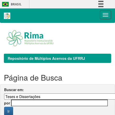
Skip
BRASIL
navigation
Simplifique!
Comunica BR
Participe
Acesso à informação
Legislação
Canais
Repositório de Múltiplos Acervos da UFRRJ
Página de Busca
Buscar em:
por