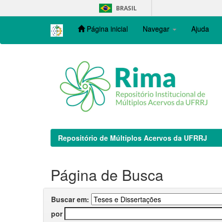
Skip
BRASIL
navigation
Página inicial
Navegar
Ajuda
Repositório de Múltiplos Acervos da UFRRJ
Página de Busca
Buscar em:
por