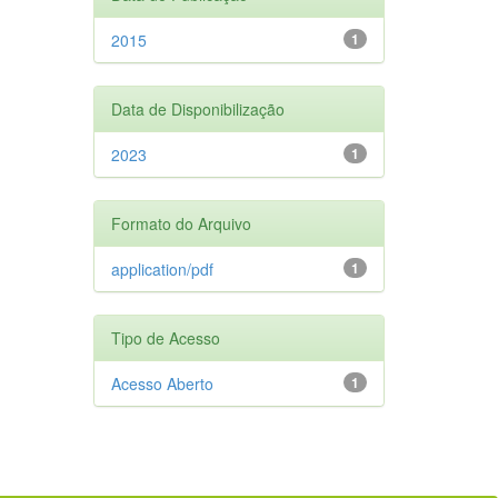
2015
1
Data de Disponibilização
2023
1
Formato do Arquivo
application/pdf
1
Tipo de Acesso
Acesso Aberto
1