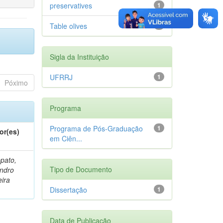
preservatives
1
Table olives
1
Sigla da Instituição
UFRRJ
1
Póximo
Programa
Programa de Pós-Graduação
1
or(es)
em Ciên...
pato,
Tipo de Documento
ndro
eira
Dissertação
1
Data de Publicação