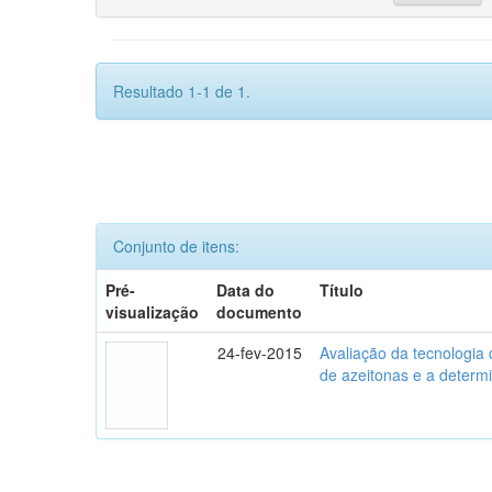
Resultado 1-1 de 1.
Conjunto de itens:
Pré-
Data do
Título
visualização
documento
24-fev-2015
Avaliação da tecnologia
de azeitonas e a determ