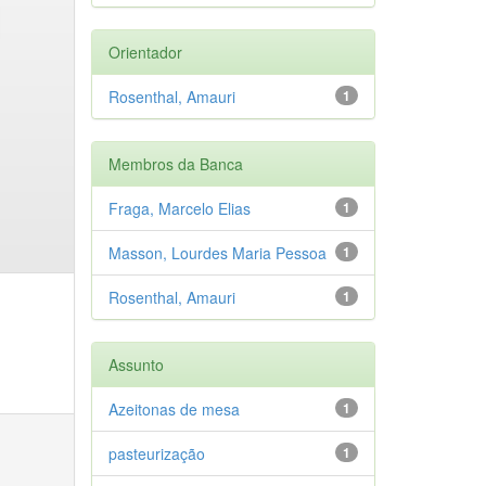
Orientador
Rosenthal, Amauri
1
Membros da Banca
Fraga, Marcelo Elias
1
Masson, Lourdes Maria Pessoa
1
Rosenthal, Amauri
1
Assunto
Azeitonas de mesa
1
pasteurização
1