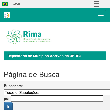
Skip
BRASIL
navigation
Simplifique!
Comunica BR
Participe
Acesso à informação
Legislação
Canais
Repositório de Múltiplos Acervos da UFRRJ
Página de Busca
Buscar em:
por