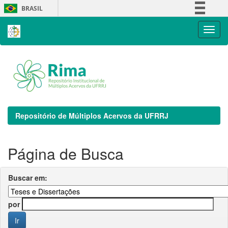
Skip
BRASIL
navigation
Simplifique!
Comunica BR
Participe
Acesso à informação
Legislação
Canais
Repositório de Múltiplos Acervos da UFRRJ
Página de Busca
Buscar em:
por