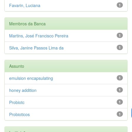
Favarin, Luciana
1
Membros da Banca
Martins, José Francisco Pereira
1
Silva, Janine Passos Lima da
1
Assunto
emulsion encapsulating
1
honey addition
1
Probiotc
1
Probioticos
1