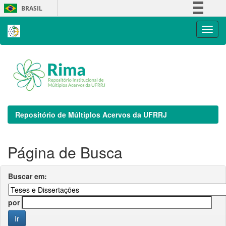
Skip
BRASIL
navigation
Simplifique!
Comunica BR
Participe
Acesso à informação
Legislação
Canais
Repositório de Múltiplos Acervos da UFRRJ
Página de Busca
Buscar em:
por