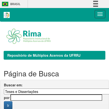
Skip
BRASIL
navigation
Simplifique!
Comunica BR
Participe
Acesso à informação
Legislação
Canais
Repositório de Múltiplos Acervos da UFRRJ
Página de Busca
Buscar em:
por