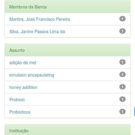
Membros da Banca
Martins, José Francisco Pereira
1
Silva, Janine Passos Lima da
1
Assunto
adição de mel
1
emulsion encapsulating
1
honey addition
1
Probiotc
1
Probioticos
1
Instituição