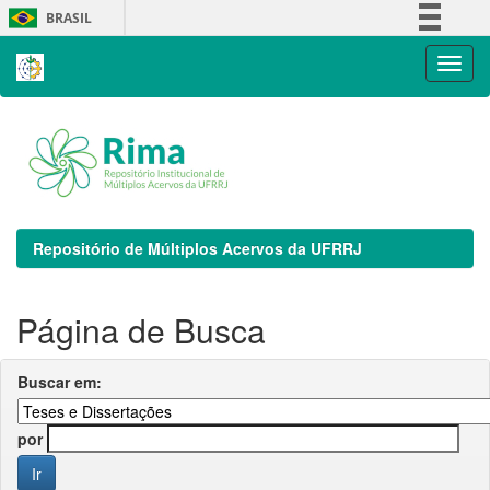
Skip
BRASIL
navigation
Simplifique!
Comunica BR
Participe
Acesso à informação
Legislação
Canais
Repositório de Múltiplos Acervos da UFRRJ
Página de Busca
Buscar em:
por