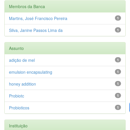
Membros da Banca
Martins, José Francisco Pereira
1
Silva, Janine Passos Lima da
1
Assunto
adição de mel
1
emulsion encapsulating
1
honey addition
1
Probiotc
1
Probioticos
1
Instituição