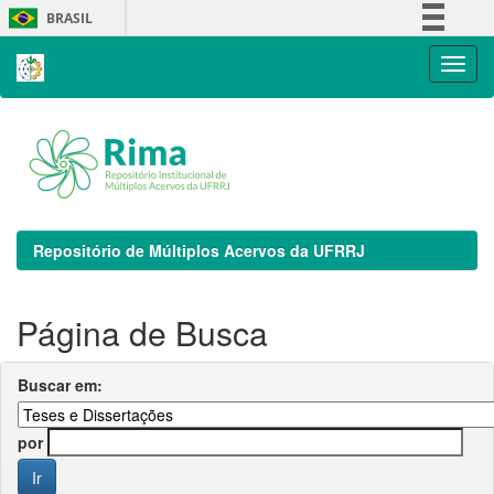
Skip
BRASIL
navigation
Simplifique!
Comunica BR
Participe
Acesso à informação
Legislação
Canais
Repositório de Múltiplos Acervos da UFRRJ
Página de Busca
Buscar em:
por