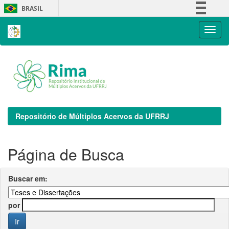
Skip
BRASIL
navigation
Simplifique!
Comunica BR
Participe
Acesso à informação
Legislação
Canais
Repositório de Múltiplos Acervos da UFRRJ
Página de Busca
Buscar em:
por