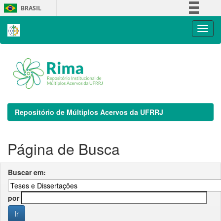
Skip
BRASIL
navigation
Simplifique!
Comunica BR
Participe
Acesso à informação
Legislação
Canais
Repositório de Múltiplos Acervos da UFRRJ
Página de Busca
Buscar em:
por