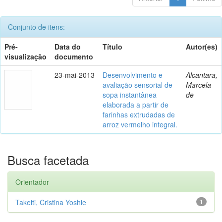
Conjunto de itens:
Pré-
Data do
Título
Autor(es)
visualização
documento
23-mai-2013
Desenvolvimento e
Alcantara,
avaliação sensorial de
Marcela
sopa instantânea
de
elaborada a partir de
farinhas extrudadas de
arroz vermelho integral.
Busca facetada
Orientador
Takeiti, Cristina Yoshie
1