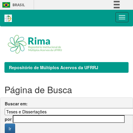
Skip
BRASIL
navigation
Simplifique!
Comunica BR
Participe
Acesso à informação
Legislação
Canais
Repositório de Múltiplos Acervos da UFRRJ
Página de Busca
Buscar em:
por