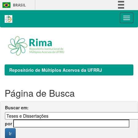
Skip
BRASIL
navigation
Simplifique!
Comunica BR
Participe
Acesso à informação
Legislação
Canais
Repositório de Múltiplos Acervos da UFRRJ
Página de Busca
Buscar em:
por