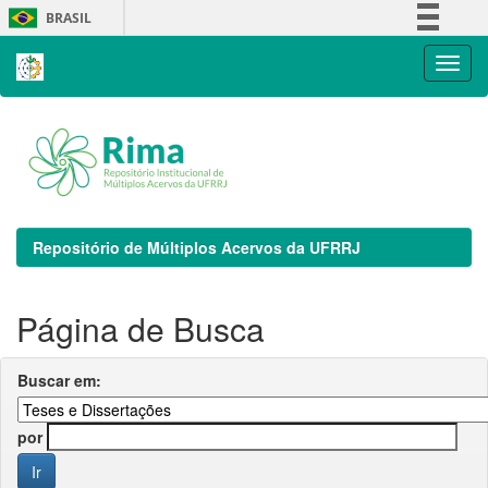
Skip
BRASIL
navigation
Simplifique!
Comunica BR
Participe
Acesso à informação
Legislação
Canais
Repositório de Múltiplos Acervos da UFRRJ
Página de Busca
Buscar em:
por