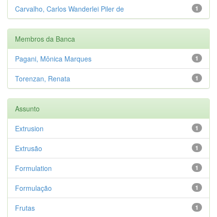
Carvalho, Carlos Wanderlei Piler de
1
Membros da Banca
Pagani, Mônica Marques
1
Torenzan, Renata
1
Assunto
Extrusion
1
Extrusão
1
Formulation
1
Formulação
1
Frutas
1