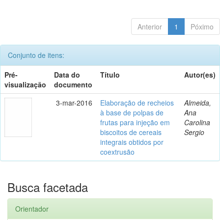
Anterior
1
Póximo
Conjunto de itens:
Pré-
Data do
Título
Autor(es)
visualização
documento
3-mar-2016
Elaboração de recheios
Almeida,
à base de polpas de
Ana
frutas para injeção em
Carolina
biscoitos de cereais
Sergio
integrais obtidos por
coextrusão
Busca facetada
Orientador