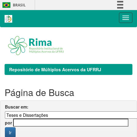
Skip
BRASIL
navigation
Simplifique!
Comunica BR
Participe
Acesso à informação
Legislação
Canais
Repositório de Múltiplos Acervos da UFRRJ
Página de Busca
Buscar em:
por