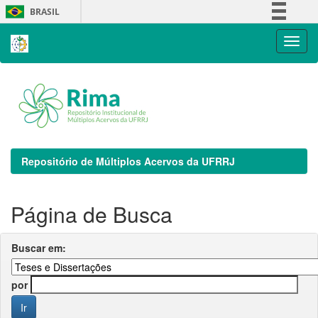
Skip
BRASIL
navigation
Simplifique!
Comunica BR
Participe
Acesso à informação
Legislação
Canais
Repositório de Múltiplos Acervos da UFRRJ
Página de Busca
Buscar em:
por