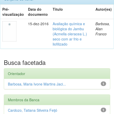
Pré-
Data do
Título
Autor(es)
visualização
documento
15-dez-2016
Avaliação química e
Barbosa,
biológica do Jambu
Alan
(Acmella oleracea L.)
Franco
seco com ar frio e
liofilizado
Busca facetada
Orientador
Barbosa, Maria Ivone Martins Jaci...
1
Membros da Banca
Cardozo, Tatiana Silveira Feijó
1