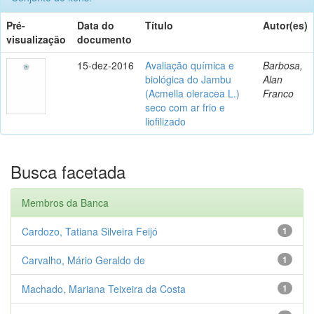
Pré-
Data do
Título
Autor(es)
visualização
documento
15-dez-2016
Avaliação química e
Barbosa,
biológica do Jambu
Alan
(Acmella oleracea L.)
Franco
seco com ar frio e
liofilizado
Busca facetada
Membros da Banca
Cardozo, Tatiana Silveira Feijó
1
Carvalho, Mário Geraldo de
1
Machado, Mariana Teixeira da Costa
1