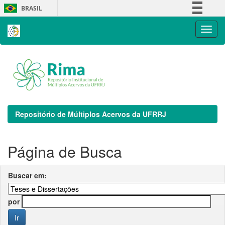
Skip
BRASIL
navigation
Simplifique!
Comunica BR
Participe
Acesso à informação
Legislação
Canais
Repositório de Múltiplos Acervos da UFRRJ
Página de Busca
Buscar em:
por