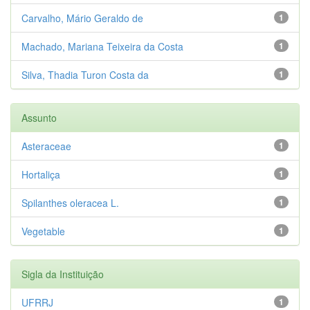
Carvalho, Mário Geraldo de
1
Machado, Mariana Teixeira da Costa
1
Silva, Thadia Turon Costa da
1
Assunto
Asteraceae
1
Hortaliça
1
Spilanthes oleracea L.
1
Vegetable
1
Sigla da Instituição
UFRRJ
1