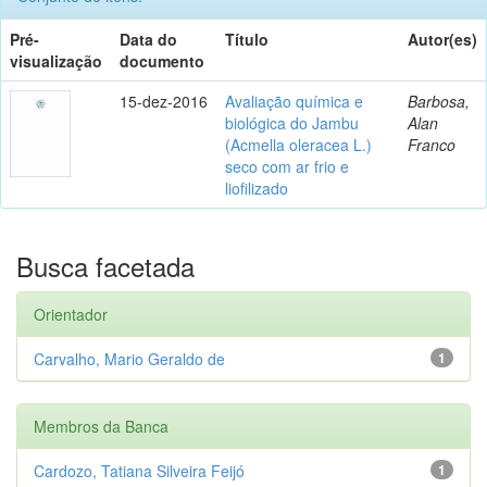
Pré-
Data do
Título
Autor(es)
visualização
documento
15-dez-2016
Avaliação química e
Barbosa,
biológica do Jambu
Alan
(Acmella oleracea L.)
Franco
seco com ar frio e
liofilizado
Busca facetada
Orientador
Carvalho, Mario Geraldo de
1
Membros da Banca
Cardozo, Tatiana Silveira Feijó
1