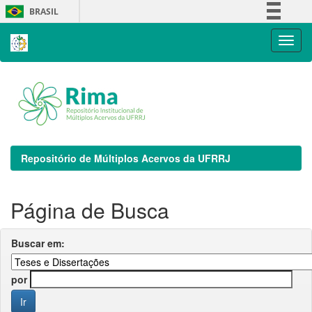
Skip
BRASIL
navigation
Simplifique!
Comunica BR
Participe
Acesso à informação
Legislação
Canais
Repositório de Múltiplos Acervos da UFRRJ
Página de Busca
Buscar em:
por