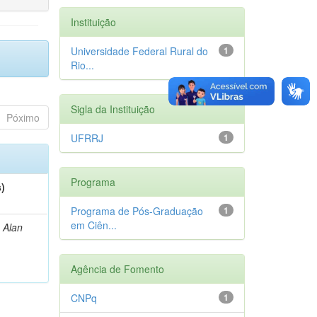
Instituição
Universidade Federal Rural do
1
Rio...
Sigla da Instituição
Póximo
UFRRJ
1
Programa
s)
Programa de Pós-Graduação
1
em Ciên...
 Alan
Agência de Fomento
CNPq
1