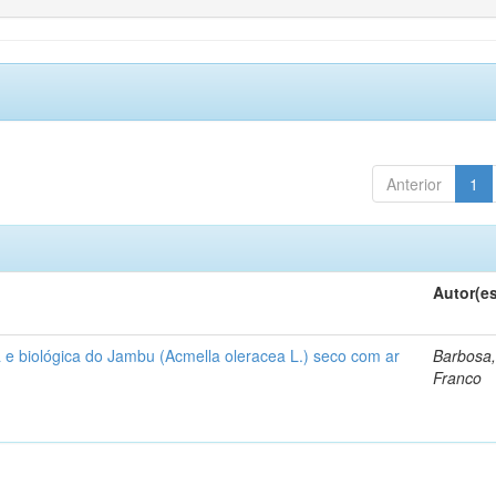
Anterior
1
Autor(e
 e biológica do Jambu (Acmella oleracea L.) seco com ar
Barbosa,
Franco