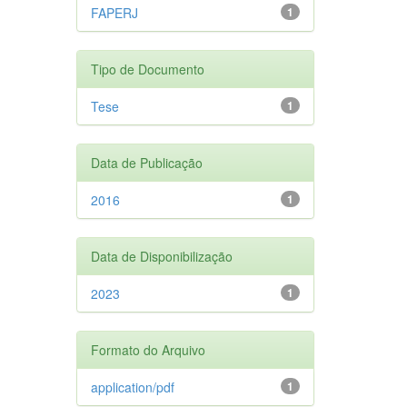
FAPERJ
1
Tipo de Documento
Tese
1
Data de Publicação
2016
1
Data de Disponibilização
2023
1
Formato do Arquivo
application/pdf
1