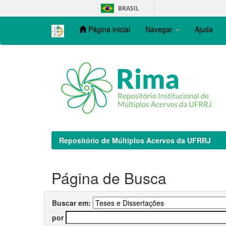
Skip
BRASIL
navigation
Página inicial
Navegar
Ajuda
Repositório de Múltiplos Acervos da UFRRJ
Página de Busca
Buscar em:
por