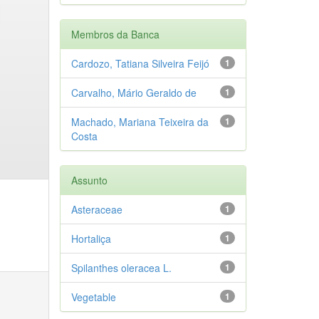
Membros da Banca
Cardozo, Tatiana Silveira Feijó
1
Carvalho, Mário Geraldo de
1
Machado, Mariana Teixeira da
1
Costa
Assunto
Asteraceae
1
Hortaliça
1
Spilanthes oleracea L.
1
Vegetable
1