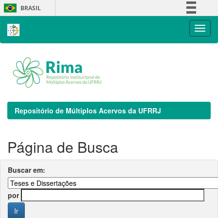
Skip
BRASIL
navigation
Simplifique!
Comunica BR
Participe
Acesso à informação
Legislação
Canais
Repositório de Múltiplos Acervos da UFRRJ
Página de Busca
Buscar em:
por