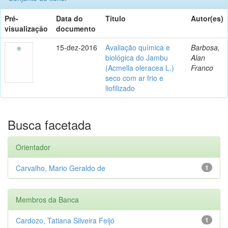
Pré-
Data do
Título
Autor(es)
visualização
documento
15-dez-2016
Avaliação química e
Barbosa,
biológica do Jambu
Alan
(Acmella oleracea L.)
Franco
seco com ar frio e
liofilizado
Busca facetada
Orientador
Carvalho, Mario Geraldo de
1
Membros da Banca
Cardozo, Tatiana Silveira Feijó
1