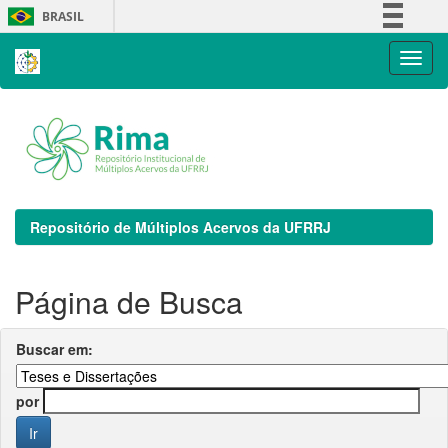
Skip
BRASIL
navigation
Simplifique!
Comunica BR
Participe
Acesso à informação
Legislação
Canais
Repositório de Múltiplos Acervos da UFRRJ
Página de Busca
Buscar em:
por