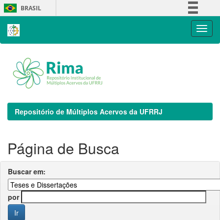
Skip
BRASIL
navigation
Simplifique!
Comunica BR
Participe
Acesso à informação
Legislação
Canais
Repositório de Múltiplos Acervos da UFRRJ
Página de Busca
Buscar em:
por