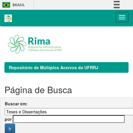
Skip
BRASIL
navigation
Simplifique!
Comunica BR
Participe
Acesso à informação
Legislação
Canais
Repositório de Múltiplos Acervos da UFRRJ
Página de Busca
Buscar em:
por