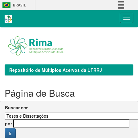
Skip
BRASIL
navigation
Simplifique!
Comunica BR
Participe
Acesso à informação
Legislação
Canais
Repositório de Múltiplos Acervos da UFRRJ
Página de Busca
Buscar em:
por