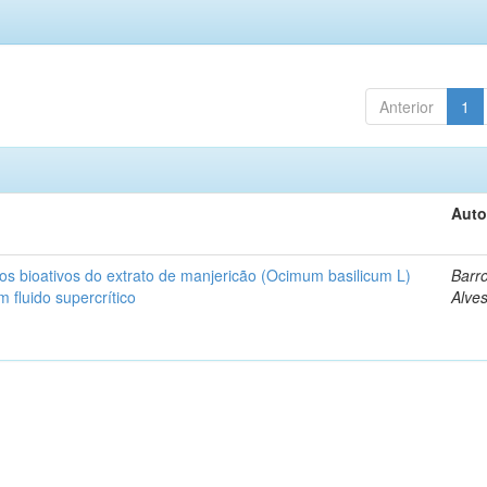
Anterior
1
Auto
s bioativos do extrato de manjericão (Ocimum basilicum L)
Barro
 fluido supercrítico
Alve