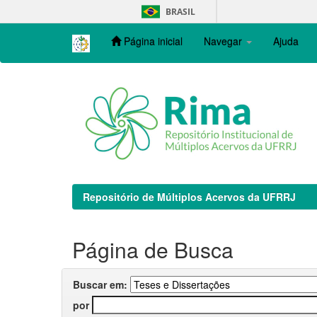
Skip
BRASIL
navigation
Página inicial
Navegar
Ajuda
Repositório de Múltiplos Acervos da UFRRJ
Página de Busca
Buscar em:
por