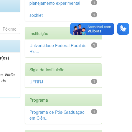
planejamento experimental
1
soxhlet
1
Póximo
Instituição
Universidade Federal Rural do
1
Rio...
r(es)
Sigla da Instituição
s, Nídia
s de
UFRRJ
1
Programa
Programa de Pós-Graduação
1
em Ciên...