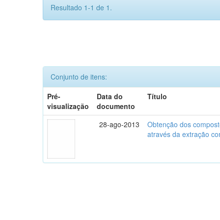
Resultado 1-1 de 1.
Conjunto de itens:
Pré-
Data do
Título
visualização
documento
28-ago-2013
Obtenção dos composto
através da extração com