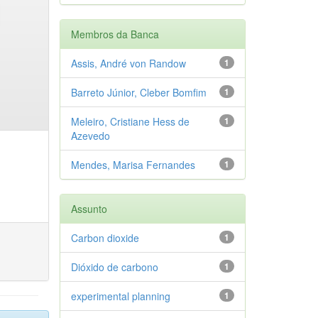
Membros da Banca
Assis, André von Randow
1
Barreto Júnior, Cleber Bomfim
1
Meleiro, Cristiane Hess de
1
Azevedo
Mendes, Marisa Fernandes
1
Assunto
Carbon dioxide
1
Dióxido de carbono
1
experimental planning
1