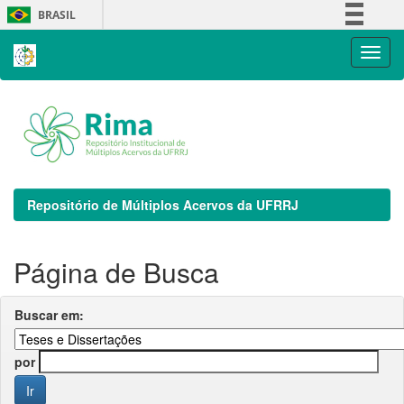
Skip
BRASIL
navigation
Simplifique!
Comunica BR
Participe
Acesso à informação
Legislação
Canais
Repositório de Múltiplos Acervos da UFRRJ
Página de Busca
Buscar em:
por