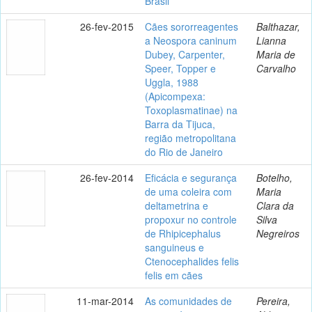
Brasil
26-fev-2015
Cães sororreagentes
Balthazar,
a Neospora caninum
Lianna
Dubey, Carpenter,
Maria de
Speer, Topper e
Carvalho
Uggla, 1988
(Apicompexa:
Toxoplasmatinae) na
Barra da Tijuca,
região metropolitana
do Rio de Janeiro
26-fev-2014
Eficácia e segurança
Botelho,
de uma coleira com
Maria
deltametrina e
Clara da
propoxur no controle
Silva
de Rhipicephalus
Negreiros
sanguineus e
Ctenocephalides felis
felis em cães
11-mar-2014
As comunidades de
Pereira,