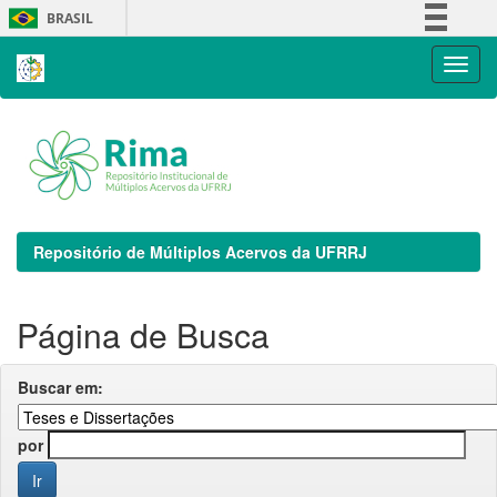
Skip
BRASIL
navigation
Simplifique!
Comunica BR
Participe
Acesso à informação
Legislação
Canais
Repositório de Múltiplos Acervos da UFRRJ
Página de Busca
Buscar em:
por