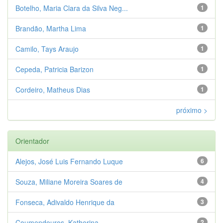
Botelho, Maria Clara da Silva Neg...
1
Brandão, Martha Lima
1
Camilo, Tays Araujo
1
Cepeda, Patricia Barizon
1
Cordeiro, Matheus Dias
1
próximo >
Orientador
Alejos, José Luis Fernando Luque
6
Souza, Miliane Moreira Soares de
4
Fonseca, Adivaldo Henrique da
3
Coumendouros, Katherina
2