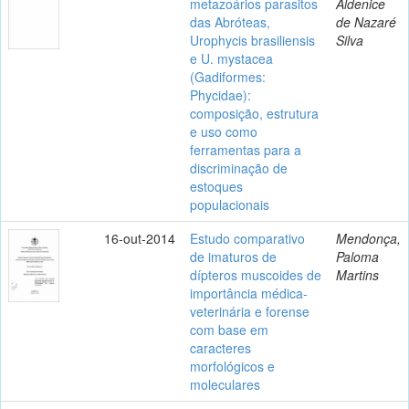
metazoários parasitos
Aldenice
das Abróteas,
de Nazaré
Urophycis brasiliensis
Silva
e U. mystacea
(Gadiformes:
Phycidae):
composição, estrutura
e uso como
ferramentas para a
discriminação de
estoques
populacionais
16-out-2014
Estudo comparativo
Mendonça,
de imaturos de
Paloma
dípteros muscoides de
Martins
importância médica-
veterinária e forense
com base em
caracteres
morfológicos e
moleculares