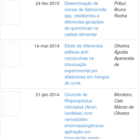
24-fev-2015
Disseminação de
Pribul,
clones de Salmonella
Bruno
spp. resistentes a
Rocha
diferentes gerações
de quinolonas na
cadeia alimentar
14-mar-2014
Efeito de diferentes
Oliveira,
aditivos anti-
Águida
micotoxinas na
Aparecida
intoxicação
de
experimental por
aflatoxinas em frangos
de corte
21-jan-2014
Controle de
Monteiro,
Rhipicephalus
Caio
microplus (Acari:
Márcio de
Ixodidae) com
Oliveira
nematoides
entomopatogênicos:
aplicação em
formulação inseto