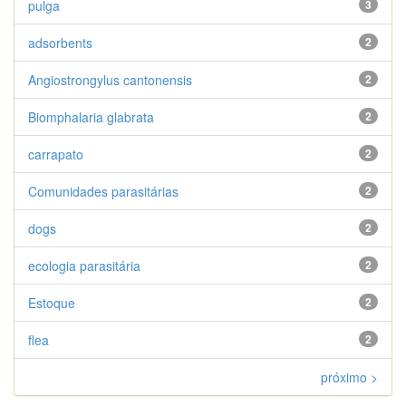
pulga
3
adsorbents
2
Angiostrongylus cantonensis
2
Biomphalaria glabrata
2
carrapato
2
Comunidades parasitárias
2
dogs
2
ecologia parasitária
2
Estoque
2
flea
2
próximo >