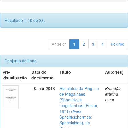
Resultado 1-10 de 33.
Anterior
1
2
3
4
Póximo
Conjunto de itens:
Pré-
Data do
Título
Autor(es)
visualização
documento
8-mar-2013
Helmintos do Pinguim
Brandão,
de Magalhães
Martha
(Spheniscus
Lima
magellanicus (Foster,
1871) (Aves:
Spheniciphormes:
Sphenicidae), no