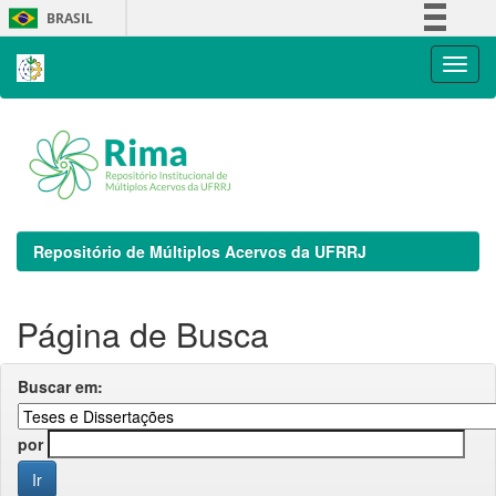
Skip
BRASIL
navigation
Simplifique!
Comunica BR
Participe
Acesso à informação
Legislação
Canais
Repositório de Múltiplos Acervos da UFRRJ
Página de Busca
Buscar em:
por