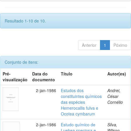
Resultado 1-10 de 10.
Anterior
1
Póximo
Conjunto de itens:
Pré-
Data do
Título
Autor(es)
visualização
documento
2-jan-1986
Estudos dos
Andrei,
constituintes químicos
César
das espécies
Cornélio
Hemerocallis fulva e
Ocotea cymbarum
2-jan-1986
Estudo químico de
Silva,
Luehea speciosa e
Wilson