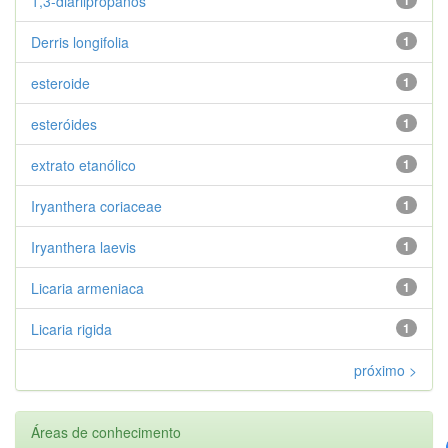
1,3-diarilpropanos
Derris longifolia
1
esteroide
1
esteróides
1
extrato etanólico
1
Iryanthera coriaceae
1
Iryanthera laevis
1
Licaria armeniaca
1
Licaria rigida
1
próximo >
Áreas de conhecimento