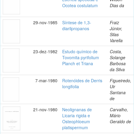
Ocotea costulatum
Dias da
29-nov-1985
Síntese de 1,3-
Fraiz
diarilpropanos
Júnior,
Silas
Varella
23-dez-1982
Estudo químico de
Costa,
Tovomita pyrifolium
Solange
Planch et Triana
Barbosa
da Silva
7-mar-1980
Rotenóides de Derris
Figueiredo,
longifolia
Uir
Santana
de
21-nov-1980
Neolignanas de
Carvalho,
Licaria rigida e
Mário
Osteophloeum
Geraldo de
platispermum