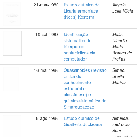
21-mar-1980
Estudo químico de
Alegrio,
Licaria armeniaca
Leila Vilela
(Nees) Kosterm
16-set-1988
Identificação
Maia,
sistemática de
Claudia
triterpenos
Maria
pentacíclicos via
Branco de
computador
Freitas
16-mai-1986
Quassinóides (revisão
Simão,
crítica do
Sheila
conhecimento
Marino
estrutural e
biossíntese) e
quimiossistemática de
Simaroubaceae
8-ago-1986
Estudo químico de
Almeida,
Guatteria duckeana
Pedro do
Bom
Despacho