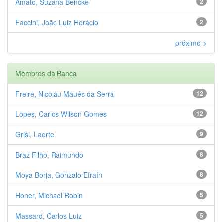
Amato, Suzana Bencke
2
Faccini, João Luiz Horácio
2
próximo >
Membros da Banca
Freire, Nicolau Maués da Serra
12
Lopes, Carlos Wilson Gomes
12
Grisi, Laerte
9
Braz Filho, Raimundo
8
Moya Borja, Gonzalo Efraín
8
Honer, Michael Robin
5
Massard, Carlos Luiz
5