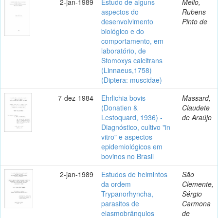
2-jan-1989
Estudo de alguns
Mello,
aspectos do
Rubens
desenvolvimento
Pinto de
biológico e do
comportamento, em
laboratório, de
Stomoxys calcitrans
(Linnaeus,1758)
(Diptera: muscidae)
7-dez-1984
Ehrlichia bovis
Massard,
(Donatien &
Claudete
Lestoquard, 1936) -
de Araújo
Diagnóstico, cultivo "in
vitro" e aspectos
epidemiológicos em
bovinos no Brasil
2-jan-1989
Estudos de helmintos
São
da ordem
Clemente,
Trypanorhyncha,
Sérgio
parasitos de
Carmona
elasmobrânquios
de