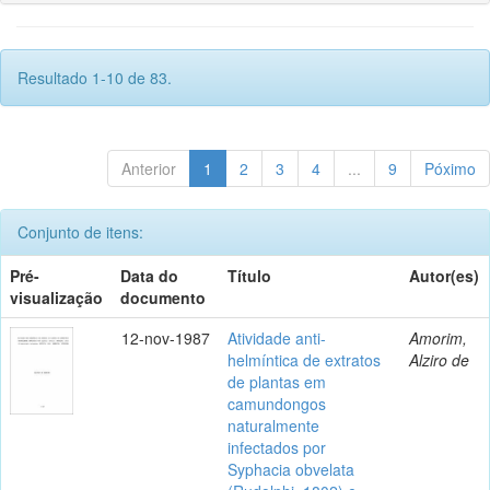
Resultado 1-10 de 83.
Anterior
1
2
3
4
...
9
Póximo
Conjunto de itens:
Pré-
Data do
Título
Autor(es)
visualização
documento
12-nov-1987
Atividade anti-
Amorim,
helmíntica de extratos
Alziro de
de plantas em
camundongos
naturalmente
infectados por
Syphacia obvelata