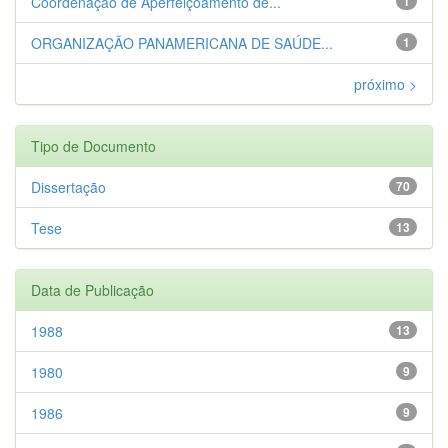
Coordenação de Aperfeiçoamento de...
1
ORGANIZAÇÃO PANAMERICANA DE SAÚDE...
1
próximo >
Tipo de Documento
Dissertação
70
Tese
13
Data de Publicação
1988
13
1980
9
1986
9