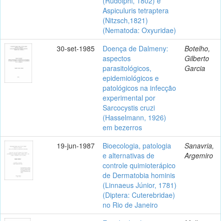
(Rudolphi, 1802) e
Aspiculuris tetraptera
(Nitzsch,1821)
(Nematoda: Oxyuridae)
30-set-1985
Doença de Dalmeny:
Botelho,
aspectos
Gilberto
parasitológicos,
Garcia
epidemiológicos e
patológicos na infecção
experimental por
Sarcocystis cruzi
(Hasselmann, 1926)
em bezerros
19-jun-1987
Bioecologia, patologia
Sanavria,
e alternativas de
Argemiro
controle quimioterápico
de Dermatobia hominis
(Linnaeus Júnior, 1781)
(Diptera: Cuterebridae)
no Rio de Janeiro