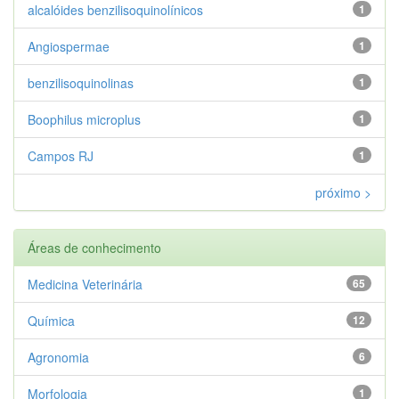
alcalóides benzilisoquinolínicos
1
Angiospermae
1
benzilisoquinolinas
1
Boophilus microplus
1
Campos RJ
1
próximo >
Áreas de conhecimento
Medicina Veterinária
65
Química
12
Agronomia
6
Morfologia
1