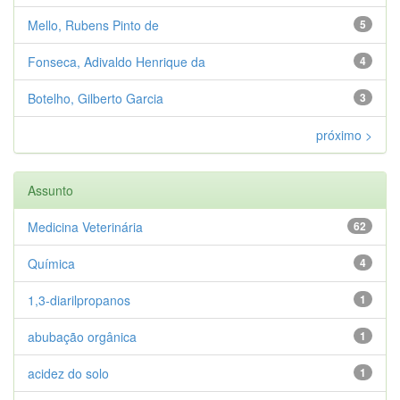
Mello, Rubens Pinto de
5
Fonseca, Adivaldo Henrique da
4
Botelho, Gilberto Garcia
3
próximo >
Assunto
Medicina Veterinária
62
Química
4
1,3-diarilpropanos
1
abubação orgânica
1
acidez do solo
1