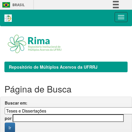
Skip
BRASIL
navigation
Simplifique!
Comunica BR
Participe
Acesso à informação
Legislação
Canais
Repositório de Múltiplos Acervos da UFRRJ
Página de Busca
Buscar em:
por