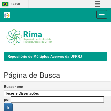
Skip
BRASIL
navigation
Simplifique!
Comunica BR
Participe
Acesso à informação
Legislação
Canais
Repositório de Múltiplos Acervos da UFRRJ
Página de Busca
Buscar em:
por