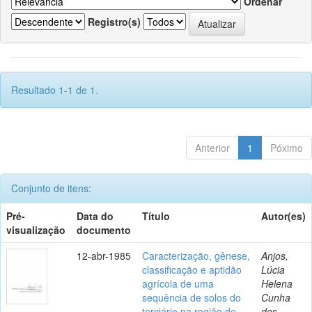
Ordenar
Registro(s)
Resultado 1-1 de 1.
Anterior
1
Póximo
Conjunto de itens:
Pré-
Data do
Título
Autor(es)
visualização
documento
12-abr-1985
Caracterização, gênese,
Anjos,
classificação e aptidão
Lúcia
agrícola de uma
Helena
sequência de solos do
Cunha
terciário na região de
dos