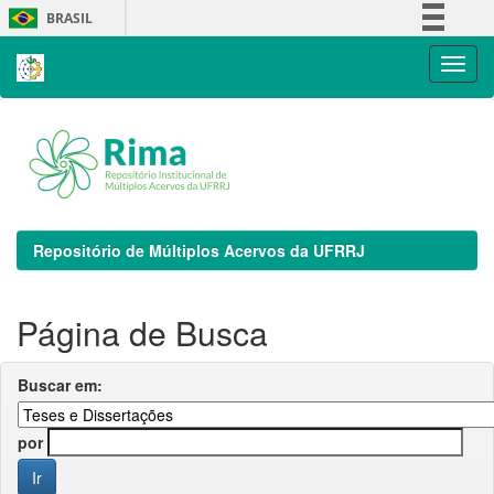
Skip
BRASIL
navigation
Simplifique!
Comunica BR
Participe
Acesso à informação
Legislação
Canais
Repositório de Múltiplos Acervos da UFRRJ
Página de Busca
Buscar em:
por