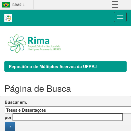
Skip
BRASIL
navigation
Simplifique!
Comunica BR
Participe
Acesso à informação
Legislação
Canais
Repositório de Múltiplos Acervos da UFRRJ
Página de Busca
Buscar em:
por