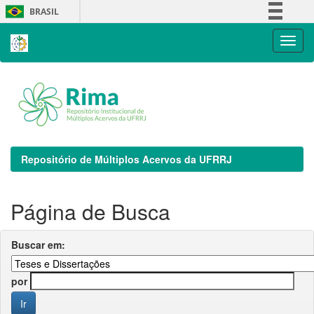
Skip
BRASIL
navigation
Simplifique!
Comunica BR
Participe
Acesso à informação
Legislação
Canais
Repositório de Múltiplos Acervos da UFRRJ
Página de Busca
Buscar em:
por