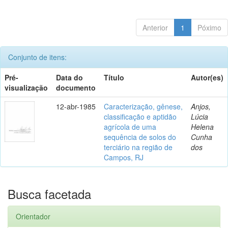
Anterior
1
Póximo
Conjunto de itens:
Pré-
Data do
Título
Autor(es)
visualização
documento
12-abr-1985
Caracterização, gênese,
Anjos,
classificação e aptidão
Lúcia
agrícola de uma
Helena
sequência de solos do
Cunha
terciário na região de
dos
Campos, RJ
Busca facetada
Orientador