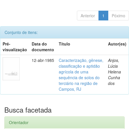
Anterior
1
Póximo
Conjunto de itens:
Pré-
Data do
Título
Autor(es)
visualização
documento
12-abr-1985
Caracterização, gênese,
Anjos,
classificação e aptidão
Lúcia
agrícola de uma
Helena
sequência de solos do
Cunha
terciário na região de
dos
Campos, RJ
Busca facetada
Orientador