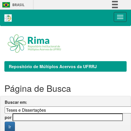
Skip
BRASIL
navigation
Simplifique!
Comunica BR
Participe
Acesso à informação
Legislação
Canais
Repositório de Múltiplos Acervos da UFRRJ
Página de Busca
Buscar em:
por