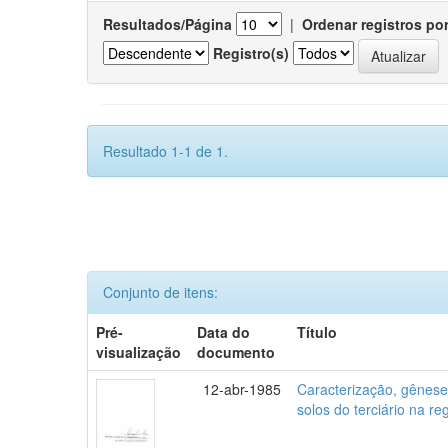
Resultados/Página
|
Ordenar registros po
Registro(s)
Resultado 1-1 de 1.
Conjunto de itens:
Pré-
Data do
Título
visualização
documento
12-abr-1985
Caracterização, gênese,
solos do terciário na r