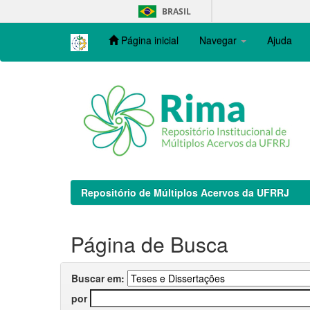
Skip
BRASIL
navigation
Página inicial
Navegar
Ajuda
Repositório de Múltiplos Acervos da UFRRJ
Página de Busca
Buscar em:
por