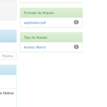
Formato do Arquivo
application/pdf
1
Tipo de Acesso
Acesso Aberto
1
Póximo
ia Helena
s