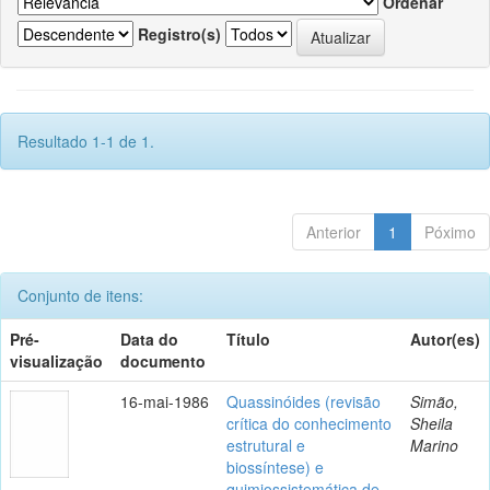
Ordenar
Registro(s)
Resultado 1-1 de 1.
Anterior
1
Póximo
Conjunto de itens:
Pré-
Data do
Título
Autor(es)
visualização
documento
16-mai-1986
Quassinóides (revisão
Simão,
crítica do conhecimento
Sheila
estrutural e
Marino
biossíntese) e
quimiossistemática de