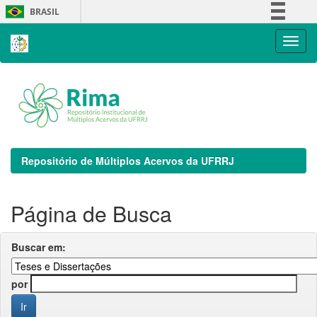
Skip
BRASIL
navigation
Simplifique!
Comunica BR
Participe
Acesso à informação
Legislação
Canais
Repositório de Múltiplos Acervos da UFRRJ
Página de Busca
Buscar em:
por