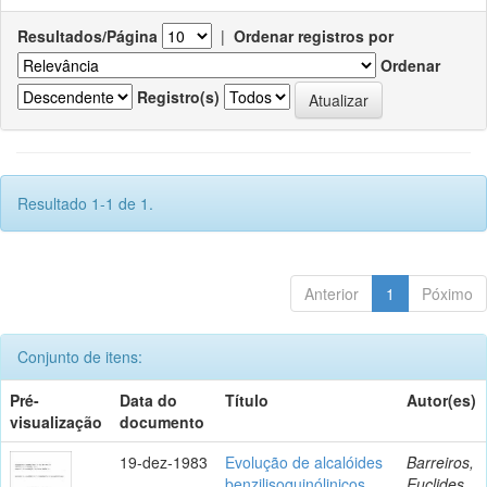
Resultados/Página
|
Ordenar registros por
Ordenar
Registro(s)
Resultado 1-1 de 1.
Anterior
1
Póximo
Conjunto de itens:
Pré-
Data do
Título
Autor(es)
visualização
documento
19-dez-1983
Evolução de alcalóides
Barreiros,
benzilisoquinólinicos
Euclides