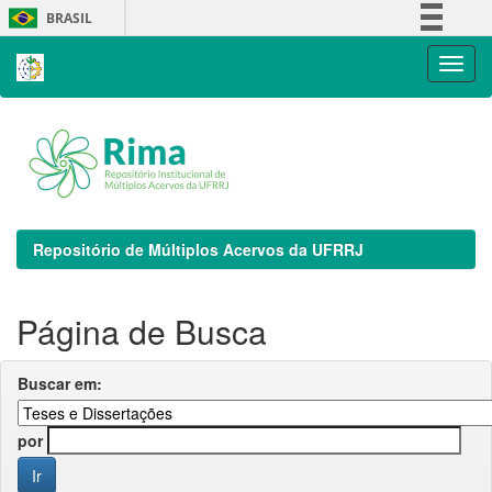
Skip
BRASIL
navigation
Simplifique!
Comunica BR
Participe
Acesso à informação
Legislação
Canais
Repositório de Múltiplos Acervos da UFRRJ
Página de Busca
Buscar em:
por