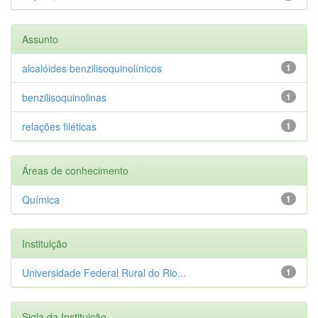
Assunto
alcalóides benzilisoquinolínicos
1
benzilisoquinolinas
1
relações filéticas
1
Áreas de conhecimento
Química
1
Instituição
Universidade Federal Rural do Rio...
1
Sigla da Instituição