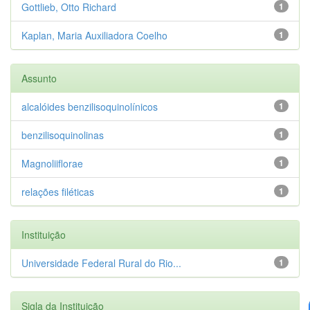
Gottlieb, Otto Richard
1
Kaplan, Maria Auxiliadora Coelho
1
Assunto
alcalóides benzilisoquinolínicos
1
benzilisoquinolinas
1
Magnoliiflorae
1
relações filéticas
1
Instituição
Universidade Federal Rural do Rio...
1
Sigla da Instituição