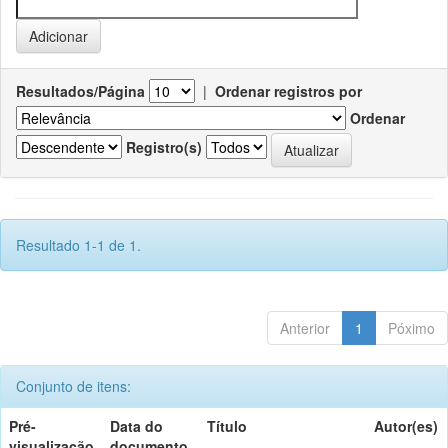
Resultados/Página
|
Ordenar registros por
Ordenar
Registro(s)
Resultado 1-1 de 1.
Anterior
1
Póximo
Conjunto de itens:
Pré-
Data do
Título
Autor(es)
visualização
documento