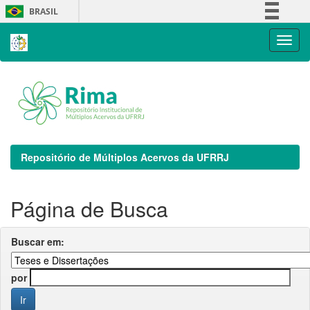
Skip
BRASIL
navigation
Simplifique!
Comunica BR
Participe
Acesso à informação
Legislação
Canais
Repositório de Múltiplos Acervos da UFRRJ
Página de Busca
Buscar em:
por