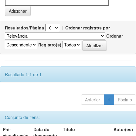
Resultados/Página
|
Ordenar registros por
Ordenar
Registro(s)
Resultado 1-1 de 1.
Anterior
1
Póximo
Conjunto de itens:
Pré-
Data do
Título
Autor(es)
visualização
documento