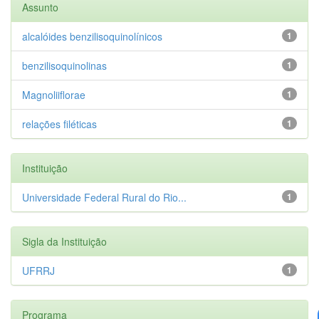
Assunto
alcalóides benzilisoquinolínicos
1
benzilisoquinolinas
1
Magnoliiflorae
1
relações filéticas
1
Instituição
Universidade Federal Rural do Rio...
1
Sigla da Instituição
UFRRJ
1
Programa