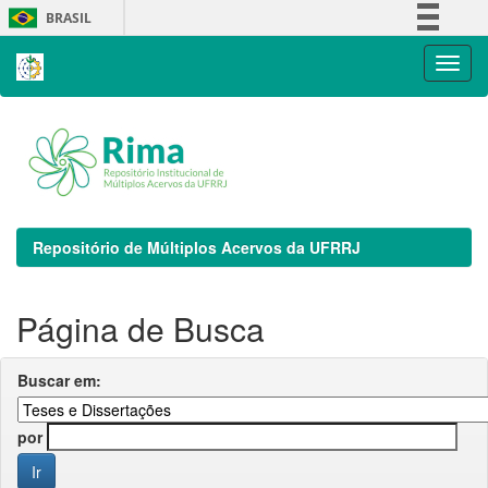
Skip
BRASIL
navigation
Simplifique!
Comunica BR
Participe
Acesso à informação
Legislação
Canais
Repositório de Múltiplos Acervos da UFRRJ
Página de Busca
Buscar em:
por