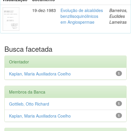
19-dez-1983
Evolução de alcalóides
Barreiros,
benzilisoquinólinicos
Euclides
em Angiospermae
Lameiras
Busca facetada
Orientador
Kaplan, Maria Auxiliadora Coelho
1
Membros da Banca
Gottlieb, Otto Richard
1
Kaplan, Maria Auxiliadora Coelho
1