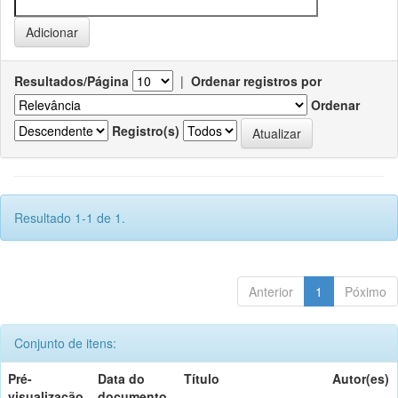
Resultados/Página
|
Ordenar registros por
Ordenar
Registro(s)
Resultado 1-1 de 1.
Anterior
1
Póximo
Conjunto de itens:
Pré-
Data do
Título
Autor(es)
visualização
documento