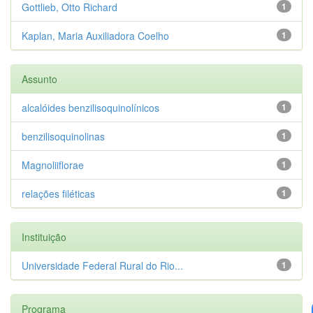
Gottlieb, Otto Richard
1
Kaplan, Maria Auxiliadora Coelho
1
Assunto
alcalóides benzilisoquinolínicos
1
benzilisoquinolinas
1
Magnoliiflorae
1
relações filéticas
1
Instituição
Universidade Federal Rural do Rio...
1
Programa