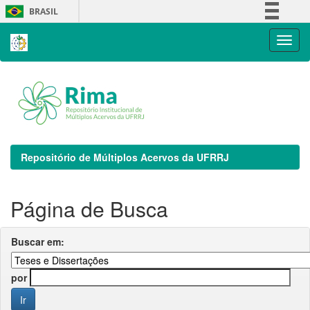
Skip
BRASIL
navigation
Simplifique!
Comunica BR
Participe
Acesso à informação
Legislação
Canais
Repositório de Múltiplos Acervos da UFRRJ
Página de Busca
Buscar em:
por