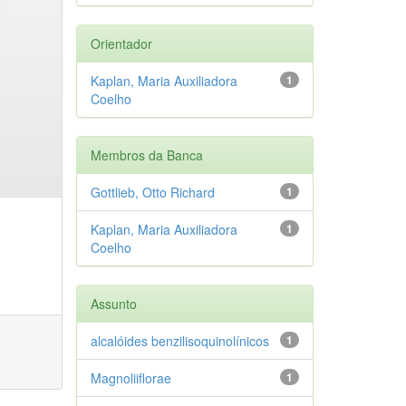
Orientador
Kaplan, Maria Auxiliadora
1
Coelho
Membros da Banca
Gottlieb, Otto Richard
1
Kaplan, Maria Auxiliadora
1
Coelho
Assunto
alcalóides benzilisoquinolínicos
1
Magnoliiflorae
1