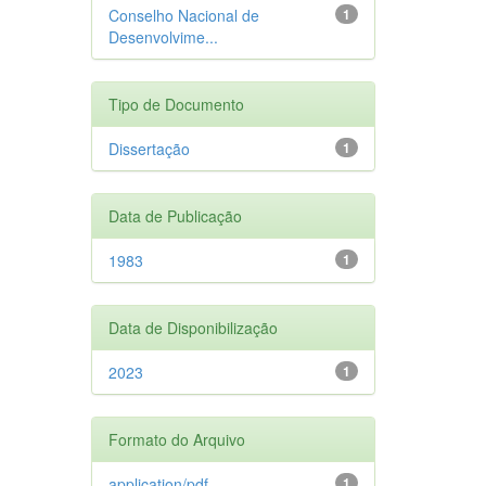
Conselho Nacional de
1
Desenvolvime...
Tipo de Documento
Dissertação
1
Data de Publicação
1983
1
Data de Disponibilização
2023
1
Formato do Arquivo
application/pdf
1