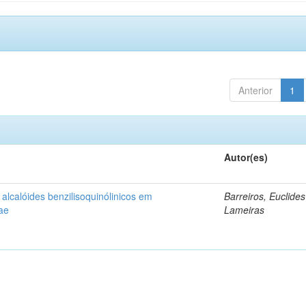
Anterior
1
Autor(es)
alcalóides benzilisoquinólinicos em
Barreiros, Euclides
ae
Lameiras