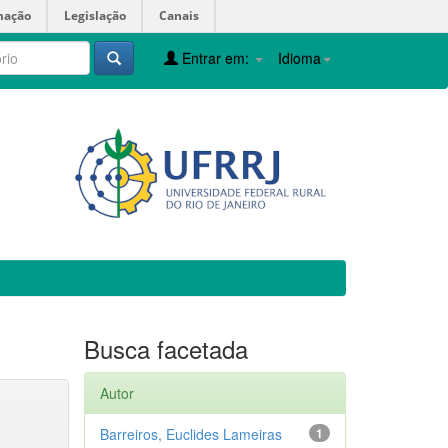
mação
Legislação
Canais
Entrar em:
Idioma
Busca facetada
Autor
Barreiros, Euclides Lameiras
1