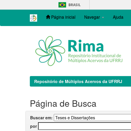
Skip
BRASIL
navigation
Página inicial
Navegar
Ajuda
Repositório de Múltiplos Acervos da UFRRJ
Página de Busca
Buscar em:
por