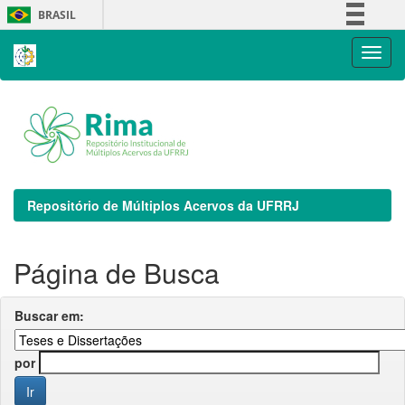
Skip
BRASIL
navigation
Simplifique!
Comunica BR
Participe
Acesso à informação
Legislação
Canais
Repositório de Múltiplos Acervos da UFRRJ
Página de Busca
Buscar em:
por