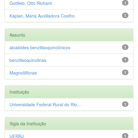
Gottlieb, Otto Richard
1
Kaplan, Maria Auxiliadora Coelho
1
Assunto
alcalóides benzilisoquinolínicos
1
benzilisoquinolinas
1
Magnoliiflorae
1
Instituição
Universidade Federal Rural do Rio...
1
Sigla da Instituição
UFRRJ
1