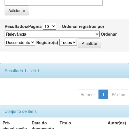
Resultados/Página
|
Ordenar registros por
Ordenar
Registro(s)
Resultado 1-1 de 1.
Anterior
1
Póximo
Conjunto de itens:
Pré-
Data do
Título
Autor(es)
visualização
documento