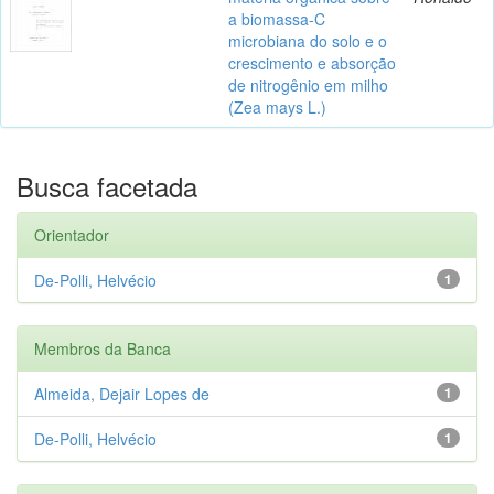
a biomassa-C
microbiana do solo e o
crescimento e absorção
de nitrogênio em milho
(Zea mays L.)
Busca facetada
Orientador
De-Polli, Helvécio
1
Membros da Banca
Almeida, Dejair Lopes de
1
De-Polli, Helvécio
1