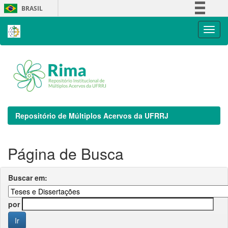
Skip
BRASIL
navigation
Simplifique!
Comunica BR
Participe
Acesso à informação
Legislação
Canais
Repositório de Múltiplos Acervos da UFRRJ
Página de Busca
Buscar em:
por