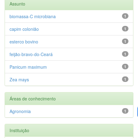
Assunto
biomassa-C microbiana
1
capim colonião
1
esterco bovino
1
feijão-bravo-do-Ceará
1
Panicum maximum
1
Zea mays
1
Áreas de conhecimento
Agronomia
1
Instituição