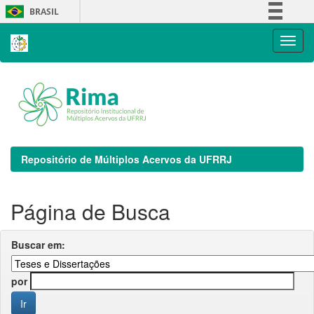
Skip
BRASIL
navigation
Simplifique!
Comunica BR
Participe
Acesso à informação
Legislação
Canais
Repositório de Múltiplos Acervos da UFRRJ
Página de Busca
Buscar em:
por