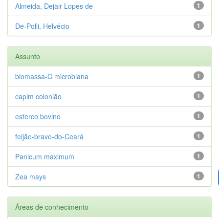
Almeida, Dejair Lopes de
1
De-Polli, Helvécio
1
Assunto
biomassa-C microbiana
1
capim colonião
1
esterco bovino
1
feijão-bravo-do-Ceará
1
Panicum maximum
1
Zea mays
1
Áreas de conhecimento