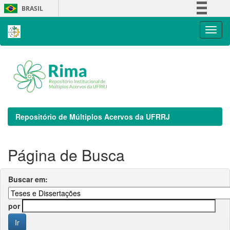
Skip
BRASIL
navigation
Simplifique!
Comunica BR
Participe
Acesso à informação
Legislação
Canais
Repositório de Múltiplos Acervos da UFRRJ
Página de Busca
Buscar em:
por