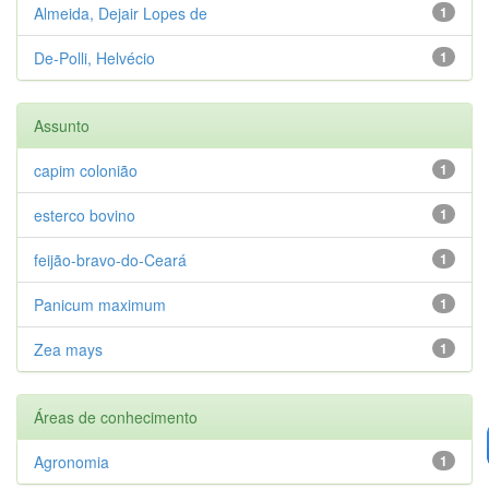
Almeida, Dejair Lopes de
1
De-Polli, Helvécio
1
Assunto
capim colonião
1
esterco bovino
1
feijão-bravo-do-Ceará
1
Panicum maximum
1
Zea mays
1
Áreas de conhecimento
Agronomia
1