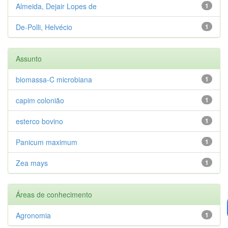
Almeida, Dejair Lopes de
1
De-Polli, Helvécio
1
Assunto
biomassa-C microbiana
1
capim colonião
1
esterco bovino
1
Panicum maximum
1
Zea mays
1
Áreas de conhecimento
Agronomia
1