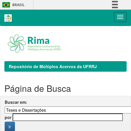
Skip
BRASIL
navigation
Simplifique!
Comunica BR
Participe
Acesso à informação
Legislação
Canais
Repositório de Múltiplos Acervos da UFRRJ
Página de Busca
Buscar em:
por