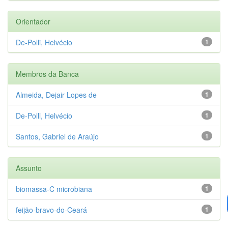
Orientador
De-Polli, Helvécio
1
Membros da Banca
Almeida, Dejair Lopes de
1
De-Polli, Helvécio
1
Santos, Gabriel de Araújo
1
Assunto
biomassa-C microbiana
1
feijão-bravo-do-Ceará
1