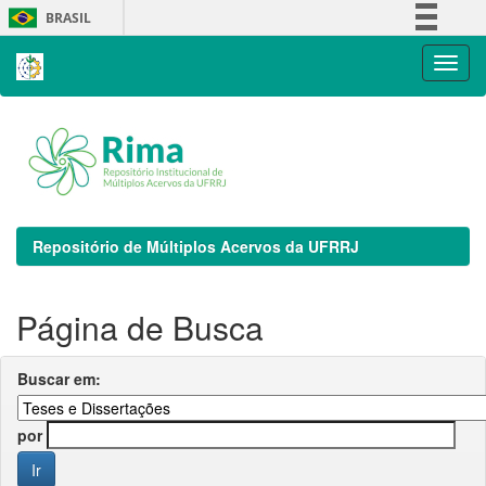
Skip
BRASIL
navigation
Simplifique!
Comunica BR
Participe
Acesso à informação
Legislação
Canais
Repositório de Múltiplos Acervos da UFRRJ
Página de Busca
Buscar em:
por