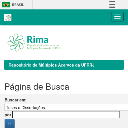
Skip
BRASIL
navigation
Simplifique!
Comunica BR
Participe
Acesso à informação
Legislação
Canais
Repositório de Múltiplos Acervos da UFRRJ
Página de Busca
Buscar em:
por