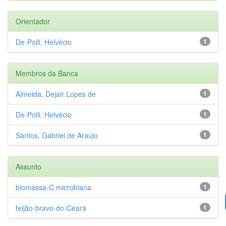
Orientador
De-Polli, Helvécio
1
Membros da Banca
Almeida, Dejair Lopes de
1
De-Polli, Helvécio
1
Santos, Gabriel de Araújo
1
Assunto
biomassa-C microbiana
1
feijão-bravo-do-Ceará
1