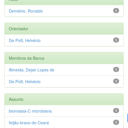
Demétrio, Ronaldo
1
Orientador
De-Polli, Helvécio
1
Membros da Banca
Almeida, Dejair Lopes de
1
De-Polli, Helvécio
1
Assunto
biomassa-C microbiana
1
feijão-bravo-do-Ceará
1