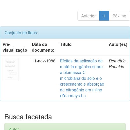
Anterior
1
Póximo
Conjunto de itens:
Pré-
Data do
Título
Autor(es)
visualização
documento
11-nov-1988
Efeitos da aplicação de
Demétrio,
matéria orgânica sobre
Ronaldo
a biomassa-C
microbiana do solo e o
crescimento e absorção
de nitrogênio em milho
(Zea mays L.)
Busca facetada
Autor