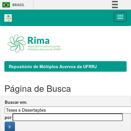
Skip
BRASIL
navigation
Simplifique!
Comunica BR
Participe
Acesso à informação
Legislação
Canais
Repositório de Múltiplos Acervos da UFRRJ
Página de Busca
Buscar em:
por